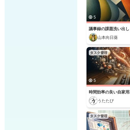
5
議事録の課題洗い出し
山本向日葵
タスク管理
5
時間効率の良い自家用
う
うたたび
タスク管理