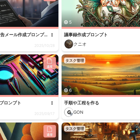
5
推進担当者向け 進捗報告メール作成プロンプト
議事録作成プロンプト
クニオ
2025/10/28
タスク管理
通常
6
プロンプト
手順や工程を作る
G
GON
2025/09/17
タスク管理
通常