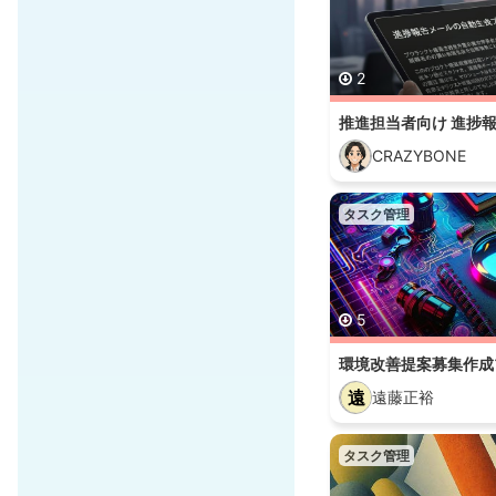
2
CRAZYBONE
タスク管理
5
環境改善提案募集作成
遠
遠藤正裕
タスク管理