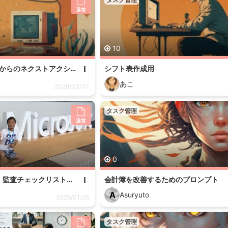
通常
10
広告新規提案：議事録からのネクストアクション抽出プロンプト
シフト表作成用
あこ
2026/03/07
タスク管理
通常
0
⑨-2【思考】（当日）監査チェックリスト作成 v2.1
会計簿を改善するためのプロンプト
A
Asuryuto
2026/01/26
タスク管理