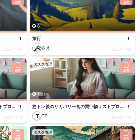
通常
通常
8
旅行
さ
さえ
2025/11/30
2025/11/29
タスク管理
通常
通常
1
筋トレ後のリカバリー食の買い物リストプロンプト_コピー
筋トレ後のリカバリー食の買い物リストプロンプト
T
TT
2025/11/18
2025/11/18
タスク管理
通常
通常