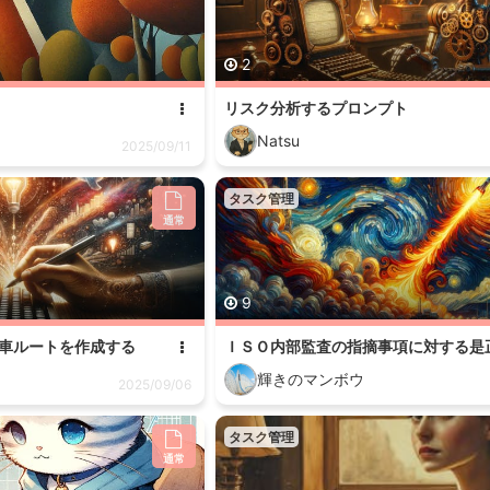
2
リスク分析するプロンプト
Natsu
2025/09/11
タスク管理
通常
9
車ルートを作成する
輝きのマンボウ
2025/09/06
タスク管理
通常