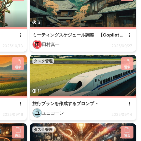
6
ミーティングスケジュール調整 【Copilot withマイクロソフト365】
田
田村真一
2025/10/13
2025/09/27
タスク管理
通常
通常
11
旅行プランを作成するプロンプト
ユ
ユニコーン
2025/09/16
2025/09/14
タスク管理
通常
通常