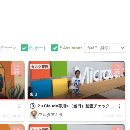
チェーン
オート
Assistant
タスク管理
通常
通常
3
⑨-2 <Claude専用>（当日）監査チェックリスト作成 v2.1_コピー
フルタアキラ
2026/04/16
2026/03/22
タスク管理