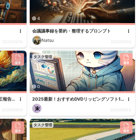
4
会議議事録を要約・整理するプロンプト
Natsu
2025/09/10
2025/09/10
タスク管理
通常
通常
0
ＩＳＯ内部監査の指摘事項に対する是正報告を作成するプロンプト
2025最新！おすすめDVDリッピングソフト12選
未
2025/09/05
2025/09/03
タスク管理
通常
通常