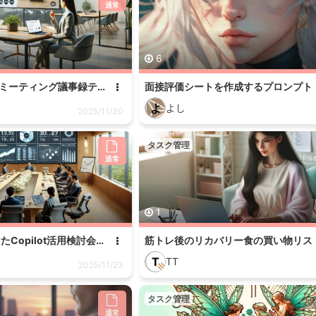
通常
6
技術ベンダーとの定例ミーティング議事録テンプレート作成プロンプト
面接評価シートを作成するプロンプト
よ
よし
2025/11/30
タスク管理
通常
1
TOCの制約解消に向けたCopilot活用検討会議アジェンダ作成プロンプト
T
TT
2025/11/23
タスク管理
通常