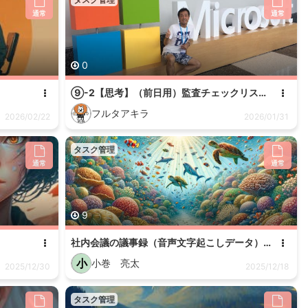
通常
通常
0
⑨-2【思考】（前日用）監査チェックリスト作成 v3.2
フルタアキラ
2026/02/22
2026/01/31
タスク管理
通常
通常
9
社内会議の議事録（音声文字起こしデータ）から決定事項とToDoを抽出するプロンプト
小
小巻 亮太
2025/12/30
2025/12/18
タスク管理