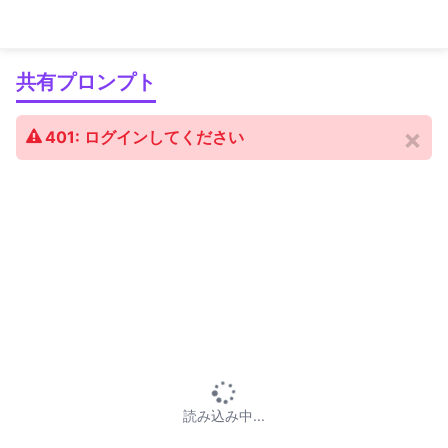
生成AIプロンプト研究所「チャプロAI」
共有プロンプト
×
401: ログインしてください
読み込み中...