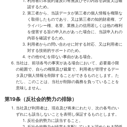
利用者の本規約違反の有無及びその内容を調査又は確
認するため。
第三者から、当該データが第三者の個人情報を権限な
く取得したものであり、又は第三者の知的財産権、プ
ライバシー権、名誉、業務上の信用若しくは他の権利
を侵害する旨の申入れがあった場合に、当該申入れの
内容を確認するため。
利用者からの問い合わせに対する対応、又は利用者に
対する技術的サポートのため。
その他やむを得ない事由がある場合。
当社は、前項各号の事実がある場合において、必要最小限
の範囲で、自らの権限及び裁量で、利用者が管理するデー
タ及び個人情報を削除することができるものとします。た
だし、このことは、当社が削除の義務を負っていることを
意味しません。
第19条（反社会的勢力の排除）
当社及び利用者は、現在及び将来にわたり、次の各号のい
ずれにも該当しないことを表明し保証するものとします。
反社会的勢力に該当すること。
反社会的勢力が経営を支配していると認められる関係