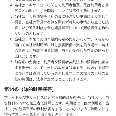
当社は、本サービスに関して利用者相互、又は利用者と第
三者との間に生じた問題については責任を負いません。
当社は、天災地変等当社の責に帰さない事由により生じた
損害、当社の予見の有無を問わず特別の事情から生じた損
害、及び逸失利益を含む間接損害について賠償責任を負わ
ないものとします。
当社は、本条その他本規約の定めにかかわらず、何らかの
理由で当社が利用者に対し損害賠償の責を負う場合、当社
の責任は、当該利用者に関し当社が受領した料金の総額を
上限とします。
前各項の免責は、利用者が消費者契約法上の消費者に該当
する場合において、当社の故意又は重過失に起因する損害
については適用しないものとします。この場合の当社の責
任の範囲は、法令の定めるところによります。
第14条（知的財産権等）
本サイト及び本サービスに関する知的財産権等は、当社又は正当
な権利を有する第三者に帰属します。利用者は、他の利用者、当
社、その他第三者の権利侵害をすることのないよう、利用方法を
守って本サービスを利用するものとします。