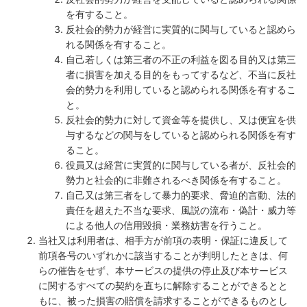
を有すること。
反社会的勢力が経営に実質的に関与していると認めら
れる関係を有すること。
自己若しくは第三者の不正の利益を図る目的又は第三
者に損害を加える目的をもってするなど、不当に反社
会的勢力を利用していると認められる関係を有するこ
と。
反社会的勢力に対して資金等を提供し、又は便宜を供
与するなどの関与をしていると認められる関係を有す
ること。
役員又は経営に実質的に関与している者が、反社会的
勢力と社会的に非難されるべき関係を有すること。
自己又は第三者をして暴力的要求、脅迫的言動、法的
責任を超えた不当な要求、風説の流布・偽計・威力等
による他人の信用毀損・業務妨害を行うこと。
当社又は利用者は、相手方が前項の表明・保証に違反して
前項各号のいずれかに該当することが判明したときは、何
らの催告をせず、本サービスの提供の停止及び本サービス
に関するすべての契約を直ちに解除することができるとと
もに、被った損害の賠償を請求することができるものとし