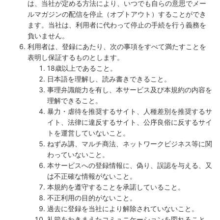
は、当社が定める方法により、いつでも自らの意思でメー
ルマガジンの配信を停止（オプトアウト）することができ
ます。当社は、利用者に代わって停止の手続を行う義務を
負いません。
利用者は、登録にあたり、次の事項をすべて満たすことを
表明し保証するものとします。
18歳以上であること。
日本語を理解し、読み書きできること。
事理弁識能力を有し、本サービス及び本規約の内容を
理解できること。
暴力・虐待を推奨するサイト、人種差別を推奨するサ
イト、法律に違反するサイト、公序良俗に反するサイ
トを運営していないこと。
ねずみ講、マルチ商法、ネットワークビジネス等に関
わっていないこと。
本サービスへの登録情報に、偽り、誤認を与える、又
は不正確な情報がないこと。
本規約を遵守することを承諾していること。
不正利用の目的がないこと。
過去に登録を当社により解除されていないこと。
礼節をわきまえたコミュニケーションを図れること。