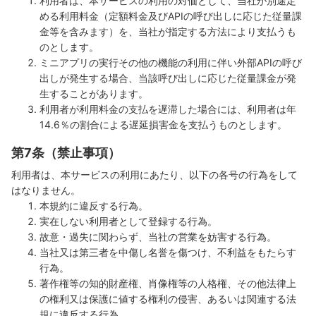
利用者は、本サービスの利用の対価として、当社が別途定
める利用料金（定額料金及びAPIの呼び出しに応じた従量課
金等を含みます）を、当社が指定する方法により支払うも
のとします。
ミニアプリの実行その他の機能の利用に伴い外部APIの呼び
出しが発生する場合、当該呼び出しに応じた従量課金が発
生することがあります。
利用者が利用料金の支払を遅滞した場合には、利用者は年
14.6％の割合による遅延損害金を支払うものとします。
第7条（禁止事項）
利用者は、本サービスの利用にあたり、以下の各号の行為をして
はなりません。
本規約に違反する行為。
実在しない利用者として登録する行為。
故意・過失に関わらず、当社の営業を妨害する行為。
当社又は第三者を中傷し名誉を傷つけ、不利益をもたらす
行為。
著作権等の知的財産権、肖像権等の人格権、その他法律上
の権利又は保護に値する権利の侵害、あるいは関連する法
規に違反する行為。