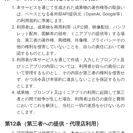
本サービスを通じて生成された成果物の著作権等の取扱い
は、ベースとなる各外部API提供元（OpenAI, Google等）
の利用規約に準拠します。
利用者は、成果物を商用利用（LP公開、映像配信、パンフ
レット配布、図解本の頒布、ミニアプリの提供等）する場
合、第三者の著作権、商標権、肖像権、プライバシーその
他の権利を侵害していないことを、自らの責任において確
認するものとします。
利用者が本サービスを通じて作成・入力したプロンプト及
びミニアプリの内容については、利用者が自らの責任にお
いて管理するものとし、その内容が第三者の権利を侵害せ
ず、かつ法令及び本規約に違反しないことを保証するもの
とします。
成果物、プロンプト又はミニアプリの利用に起因して第三
者との間で紛争が生じた場合、利用者は自己の責任と費用
においてこれを解決し、当社に一切の迷惑をかけないもの
とします。
第12条（第三者への提供・代理店利用）
認定講師又は代理店として、本サービスを利用して第三者