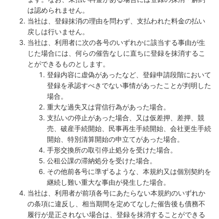
は認められません。
当社は、登録抹消の理由を問わず、支払われた料金の払い
戻しは行いません。
当社は、利用者に次の各号のいずれかに該当する事由が生
じた場合には、何らの催告なしに直ちに登録を抹消するこ
とができるものとします。
登録内容に虚偽があったなど、登録申請段階において
登録を承認すべきでない事情があったことが判明した
場合。
重大な過失又は背信行為があった場合。
支払いの停止があった場合、又は仮差押、差押、競
売、破産手続開始、民事再生手続開始、会社更生手続
開始、特別清算開始の申立てがあった場合。
手形交換所の取引停止処分を受けた場合。
公租公課の滞納処分を受けた場合。
その他前各号に準ずるような、本規約又は個別契約を
継続し難い重大な事由が発生した場合。
当社は、利用者が前項各号にあたらない本規約のいずれか
の条項に違反し、相当期間を定めてなした催告後も債務不
履行が是正されない場合は、登録を抹消することができる