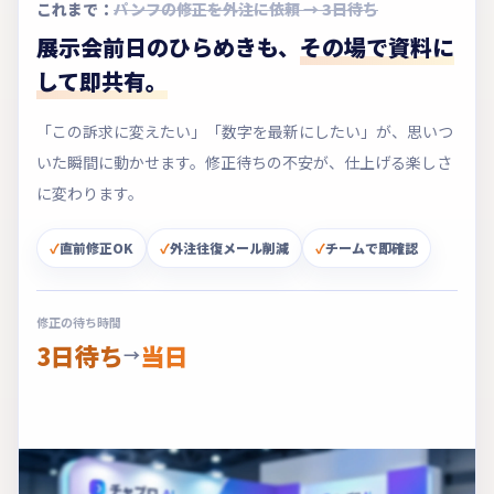
これまで：
パンフの修正を外注に依頼 → 3日待ち
展示会前日のひらめきも、
その場で資料に
して即共有。
「この訴求に変えたい」「数字を最新にしたい」が、思いつ
いた瞬間に動かせます。修正待ちの不安が、仕上げる楽しさ
に変わります。
直前修正OK
外注往復メール削減
チームで即確認
修正の待ち時間
3日待ち
当日
→