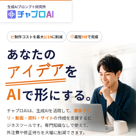
制作コストを最大
1/10
に削減
最短
5分
で完成
あなたの
アイデア
を
AI
形
で
にする。
チャプロAIは、生成AIを活用して、
業務アプ
リ・動画・資料・サイト
の作成を
支援するビ
ジネスツールです。
専門知識なしで使えて、
外注費や修正待ちを大幅に削減できます。