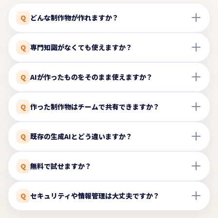
Q
どんな制作物が作れますか？
業務アプリ（申請フォーム・計算ツール・FAQボットな
Q
専門知識がなくても使えますか？
ど）、研修・説明動画、営業資料・パンフレット、サー
ビスサイト・LPなど4種類の制作物に対応しています。
はい、プログラミング・デザイン・動画編集などの専門
詳細はサンプルページでご確認いただけます。
Q
AIが作ったものをそのまま使えますか？
知識は不要です。作りたいものを選び、ラフなテキスト
を入力するだけで、AIが制作の初回案を作成します。
AIの初回案はたたき台です。内容の確認・修正・調整を
Q
作った制作物はチームで共有できますか？
行ってから使うことを前提にしています。現場の情報や
状況に合わせて仕上げることで、実務に使いやすい制作
はい。作成した制作物は一覧管理でき、チームや部署で
物になります。
Q
既存の生成AIとどう違いますか？
共有・再利用できます。特定のメンバーだけが使える状
態ではなく、組織の資産として蓄積していけます。
一般的な生成AIは文章や回答を出力することに特化して
Q
無料で試せますか？
います。チャプロAIは、その出力をもとに、業務で使え
る制作物（アプリ・動画・資料・サイト）の形に落とし
はい、一部機能を除き無料でお使いただけけます。まず
込むことを支援するツールです。
Q
セキュリティや情報管理は大丈夫ですか？
は少人数・小さな制作物から試して、自社の業務に合う
かどうかを確認いただけます。
企業利用を前提としたセキュリティ設計で運用していま