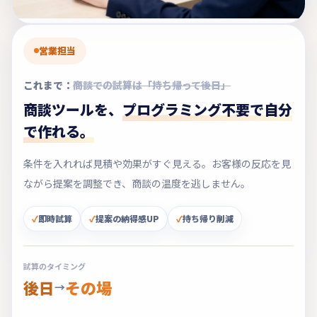
営業担当
これまで：
商談での試算は「持ち帰って後日」
商談ツールを、
プログラミング不要で自分
で作れる。
条件を入れれば見積や効果がすぐ見える。お客様の反応を見
ながら提案を調整でき、商談の温度を逃しません。
即時試算
提案の納得感UP
持ち帰り削減
試算のタイミング
後日
その場
→