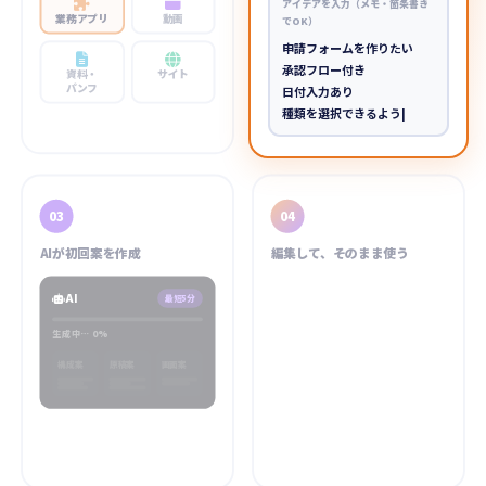
アイデアを入力（メモ・箇条書き
業務アプリ
動画
でOK）
申請フォームを作りたい
承認フロー付き
資料・
サイト
パンフ
日付入力あり
種類を選択できるように
|
03
04
AIが初回案を作成
編集して、そのまま使う
AI
最短5分
生成中… 22%
山田 太郎
申請者
構成案
原稿案
画面案
¥12,500
金額
ステータス
申請中
送信する