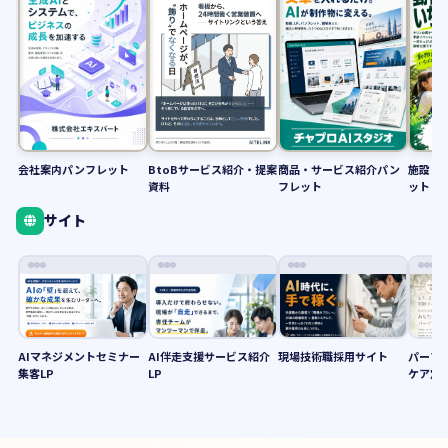
会社案内パンフレット
BtoBサービス紹介・提案
商品・サービス紹介パン
施設・
資料
フレット
ット
サイト
AIマネジメントセミナー
AI伴走支援サービス紹介
現場技術職採用サイト
パーソ
集客LP
LP
ケア定期