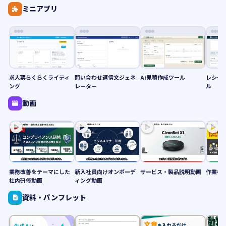
ミニアプリ
求人票らくらくライティ
問い合わせ返信文ジェネ
AI見積作成ツール
レシー
ング
レーター
ル
動画
業務改善をテーマにした
新入社員向けオンボーデ
サービス・製品説明動画
作業手
社内研修動画
ィング動画
資料・パンフレット