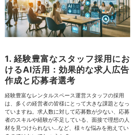
AIによる学習進捗管理
OJT効率化のためのAI支援ツール活用方法
3. 人材不足解消に向けたAIによる業務効率化
AIを活用した予約管理システム
清掃業務の効率化
1. 経験豊富なスタッフ採用にお
受付対応AIチャットボット導入
けるAI活用：効果的な求人広告
顧客対応AIによる迅速化
作成と応募者選考
AIによる顧客満足度分析と改善策提案
経験豊富なレンタルスペース運営スタッフの採用
4. スタッフのモチベーション向上と定着率向上のための
は、多くの経営者の皆様にとって大きな課題となっ
AI活用
ていますね。求人数に対して応募数が少ない、応募
者のスキルや経験が不足している、面接で理想の人
AIによる業務負担軽減
材を見つけられない…など、様々な悩みを抱えてい
AIを活用したフィードバックシステム導入