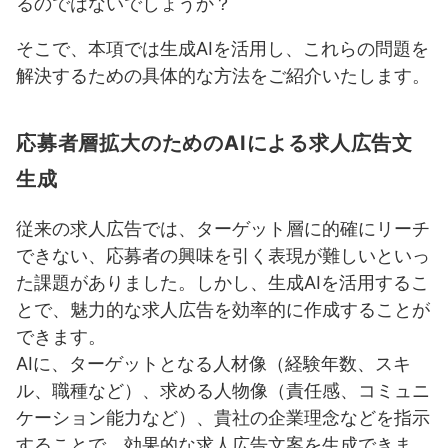
るのではないでしょうか？
AIによるキャリアパス設計支援
そこで、本項では生成AIを活用し、これらの問題を
AIを活用したチームコミュニケーション活性化施策
解決するための具体的な方法をご紹介いたします。
5. AIを活用したレンタルスペース運営における人材戦略
の全体像と未来展望
応募者層拡大のためのAIによる求人広告文
AI導入による長期的な人材戦略
生成
AI技術の進化と今後の活用可能性
従来の求人広告では、ターゲット層に的確にリーチ
AI活用における課題と対策
できない、応募者の興味を引く表現が難しいといっ
成功事例紹介
た課題がありました。しかし、生成AIを活用するこ
とで、魅力的な求人広告を効率的に作成することが
できます。
AIに、ターゲットとなる人材像（経験年数、スキ
ル、職種など）、求める人物像（責任感、コミュニ
ケーション能力など）、貴社の企業理念などを指示
することで、効果的な求人広告文案を生成できま