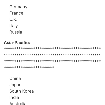
Germany
France
U.K.
Italy
Russia
Asia-Pacific:
**********************************************
**********************************************
**********************************************
************************
China
Japan
South Korea
India
Australia