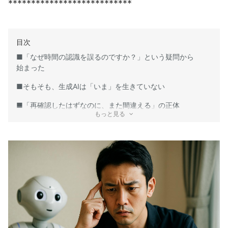
***************************
目次
■「なぜ時間の認識を誤るのですか？」という疑問から
始まった
■そもそも、生成AIは「いま」を生きていない
■「再確認したはずなのに、また間違える」の正体
もっと見る
■では、どう付き合えばいいのか？3つの視点
① AIを“リアルタイム秘書”ではなく、“戦略パートナー”と
して使う
② 日付・時刻を含む指示は“明示的に毎回伝える”
③ AIの「記憶機能（カスタムメモリ）」を賢く活用
■ChatGPTに時間管理をさせるには