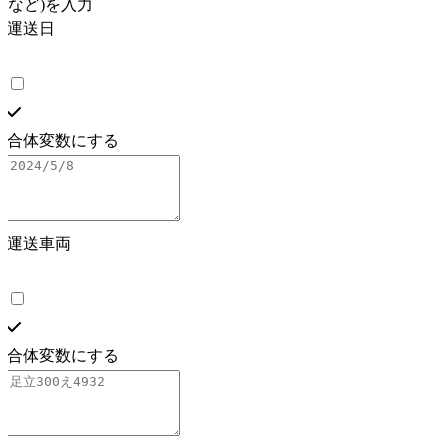
など)を入力
- 作業内容の詳細は簡潔明確に記載
運送日
- 記録の保存方法と保存先:
- googleドライブなどのクラウドベースの管理システム
で管理する
- 社内ＰＣにローカルバックアップを行い、月ごとに外
付けＨＤＤにバックアップする
合体変数にする
- 記録の参照方法と活用方法:
- 記録は配車担当が行い、運行管理者が記録情報の確認
を行う
#実行命令
運送車両
{プロファイル}を基に
運送日
の日付で
運送車両
が
荷物の重量
kg、
荷
物のサイズ
のサイズの荷物を
積み地
から
着地
に運
ぶ情報を管理し、csv出力できる表形式で表示する。
列には、日付、設備名、保守内容、保守担当者、対処
合体変数にする
内容の記入欄を設け、
行には、内容を記入できる形とする。
スタイルは簡潔で明確論理的で体系的、事実に基づい
た情報のみを記載する。