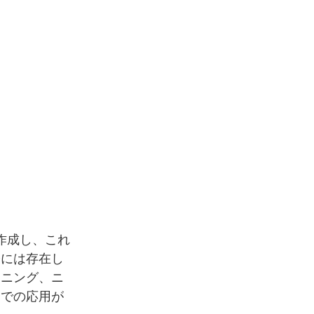
を作成し、これ
際には存在し
ーニング、ニ
野での応用が