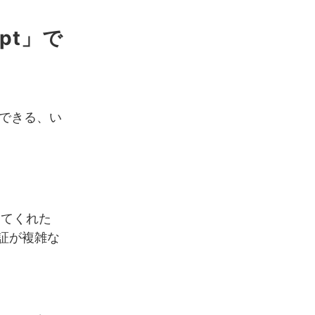
ipt」で
作成できる、い
。
ってくれた
証が複雑な