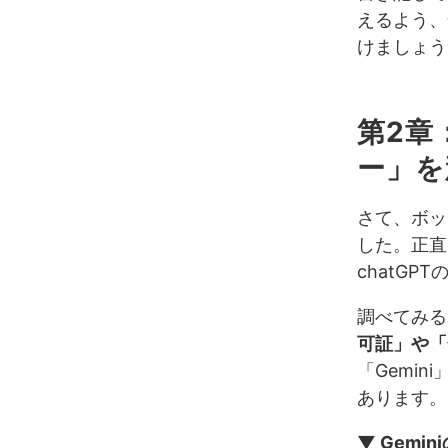
えるよう、
けましょう
第2章
ー」を
さて、ボッ
した。正直
chatG
調べてみる
可証」や「
「Gemi
あります。
▼ Gemi