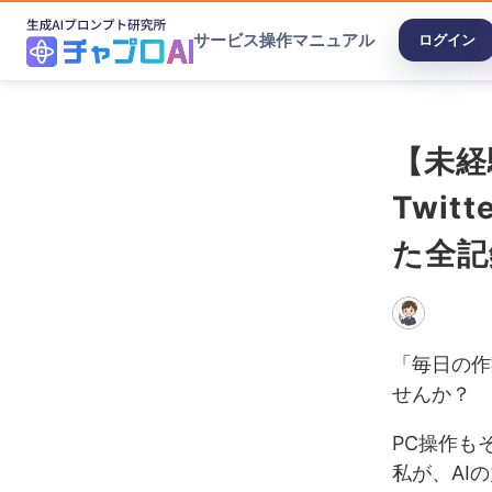
サービス
操作マニュアル
ログイン
【未経
Twi
た全記
「毎日の作
せんか？
PC操作も
私が、AI