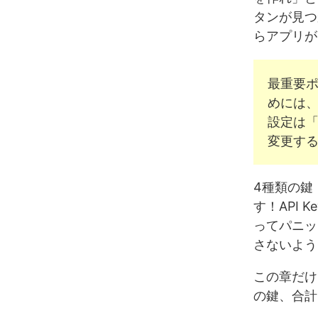
タンが見つ
らアプリが
最重要ポ
めには、
設定は「
変更す
4種類の鍵
す！API Key
ってパニッ
さないよう
この章だけ
の鍵、合計