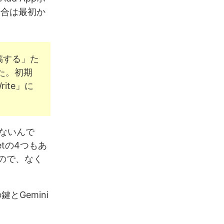
場合は最初か
投稿する」た
た。初期
ite」に
ないんで
ecretの4つもあ
いので、なく
Gemini