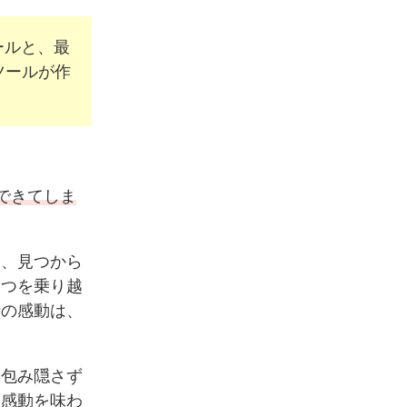
ツールと、最
ツールが作
できてしま
ー、見つから
一つを乗り越
時の感動は、
、包み隠さず
じ感動を味わ