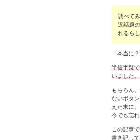
調べてみる
近話題の
れるら
「本当に？
半信半疑で
いました。
もちろん、
ないボタン
えた末に、
今でも忘れ
この記事で
書き記して