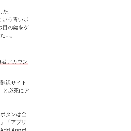
でした。
」という青いボ
つ目の鍵をゲ
た…。
発者アカウン
。
。翻訳サイト
」と必死にア
。ボタンは全
れ」「アプリ
d Appボ