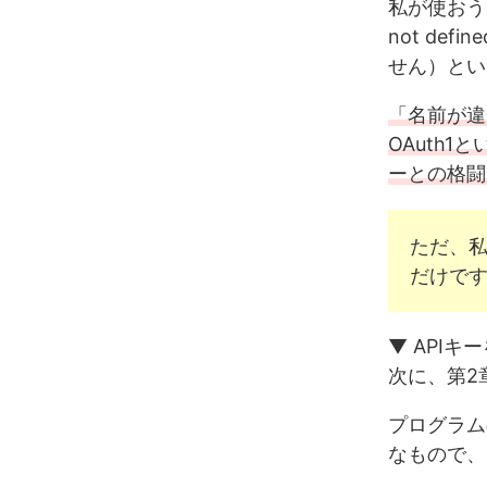
私が使おう
not def
せん）とい
「名前が違
OAuth
ーとの格闘
ただ、私
だけで
▼ API
次に、第2
プログラム
なもので、