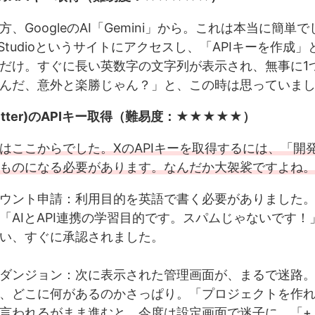
、GoogleのAI「Gemini」から。これは本当に簡単
 AI Studioというサイトにアクセスし、「APIキーを作成
だけ。すぐに長い英数字の文字列が表示され、無事に1
んだ、意外と楽勝じゃん？」と、この時は思っていまし
witter)のAPIキー取得（難易度：★★★★★）
はここからでした。XのAPIキーを取得するには、「開
ものになる必要があります。なんだか大袈裟ですよね
ウント申請：利用目的を英語で書く必要がありました
「AIとAPI連携の学習目的です。スパムじゃないです！
い、すぐに承認されました。
ダンジョン：次に表示された管理画面が、まるで迷路
、どこに何があるのかさっぱり。「プロジェクトを作
言われるがまま進むと、今度は設定画面で迷子に。「+ Ad