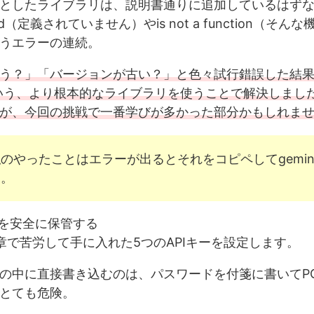
としたライブラリは、説明書通りに追加しているはずなの
ined（定義されていません）やis not a function（そ
うエラーの連続。
う？」「バージョンが古い？」と色々試行錯誤した結
1という、より根本的なライブラリを使うことで解決しまし
が、今回の挑戦で一番学びが多かった部分かもしれま
のやったことはエラーが出るとそれをコピペしてgemin
す。
キーを安全に保管する
章で苦労して手に入れた5つのAPIキーを設定します。
の中に直接書き込むのは、パスワードを付箋に書いてP
とても危険。