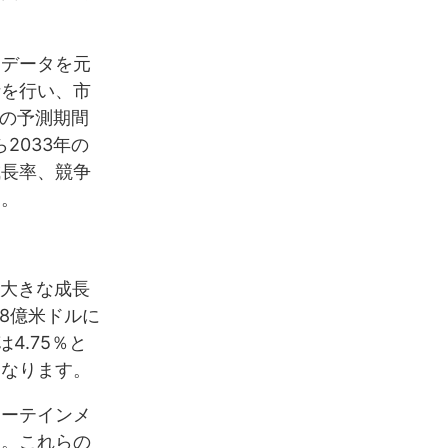
るデータを元
析を行い、市
年の予測期間
2033年の
成長率、競争
す。
て大きな成長
48億米ドルに
4.75％と
となります。
ターテインメ
す。これらの