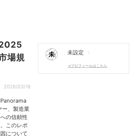
025
未設定
未
で市場規
→プロフィールはこちら
2026/03/18
norama
イヤー、製造業
ーへの信頼性
す。このレポ
要因について