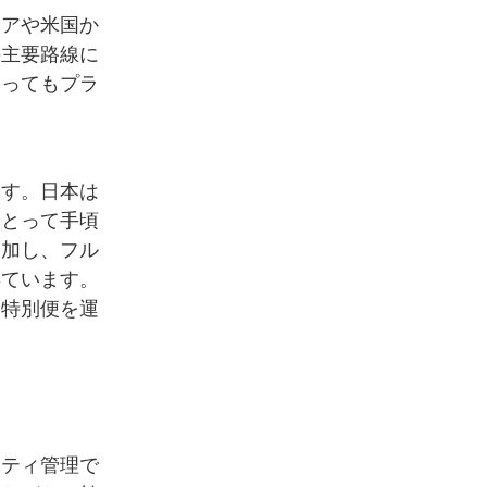
ジアや米国か
の主要路線に
とってもプラ
ます。日本は
にとって手頃
増加し、フル
得ています。
や特別便を運
シティ管理で