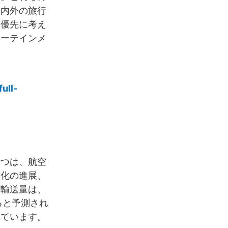
国内外の旅行
最優先に考え
ターテインメ
ull-
一つは、航空
市化の進展、
客輸送量は、
すると予測され
れています。