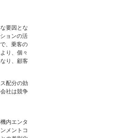
きな要因とな
ーションの活
とで、乗客の
により、個々
となり、顧客
ース配分の効
空会社は競争
、機内エンタ
インメントコ