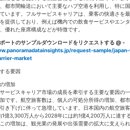
、都市間輸送において主要なハブ空港を利用し、特に
ています。フルサービスキャリアは、乗客の快適さを
を提供しており、例えば機内での飲食サービスやエン
、優れた座席構成などが特徴です。
ポートのサンプルダウンロードをリクエストする @ -
ww.panoramadatainsights.jp/request-sample/japan-f
arrier-market
する要因
の増加
サービスキャリア市場の成長を牽引する主要な要因の
加です。航空旅客数は、個人の可処分所得の増加、都
引き下げに伴って急増しています。日本国内の航空旅
約1億3,300万人から2028年には約1億4,200万人に達
この増加は、観光業の発展や出張需要の拡大に支えら