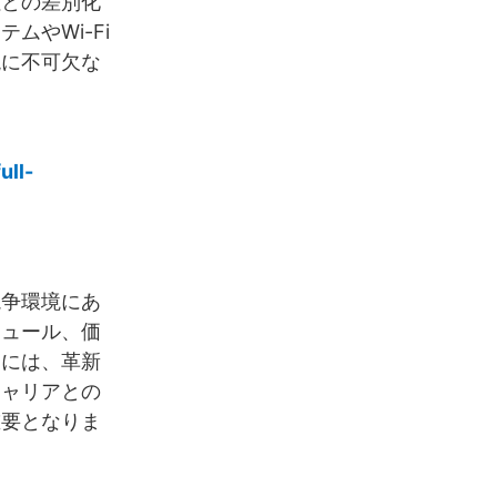
社との差別化
やWi-Fi
現に不可欠な
ull-
競争環境にあ
ジュール、価
めには、革新
キャリアとの
重要となりま