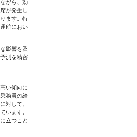
しながら、効
空席が発生し
あります。特
、運航におい
きな影響を及
要予測を精密
て高い傾向に
や乗務員の給
れに対して、
しています。
場に立つこと