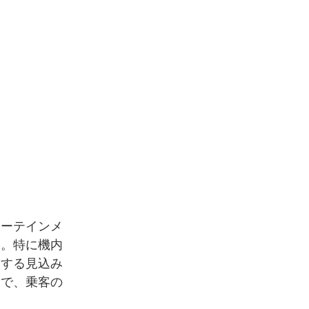
ターテインメ
す。特に機内
大する見込み
とで、乗客の