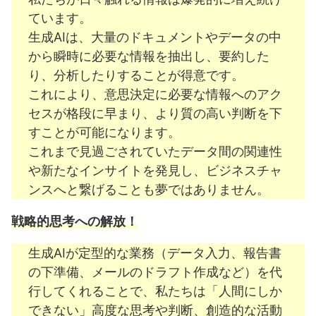
ています。
外出先でもプロジェクトを止めない：Copilot ノートブック
生成AIは、大量のドキュメントやデータの中
モバイルでコンテンツ作成を加速
から瞬時に必要な情報を抽出し、要約した
り、分析したりすることが得意です。
3-1. AIを自分仕様に育てる「Copilot Memory」とプロン
プト活用術
これにより、意思決定に必要な情報へのアク
セスが格段に早まり、より質の高い判断を下
Copilot Memory：あなたの「記憶力」を学ぶAIアシスタン
すことが可能になります。
ト
これまで見過ごされていたデータ間の関連性
Copilotを操る質問力：効果的なプロンプト作成術の基礎
や新たなインサイトを発見し、ビジネスチャ
プロンプト応用テクニック：アプリ連携と対話で深掘り
ンスへと繋げることも夢ではありません。
3-2. Context IQを最大限に活用し、より精度の高い回答
戦略的思考への解放！
を引き出す方法
生成AIが定型的な業務（データ入力、報告書
Context IQ：AIがあなたの「状況」を理解するインテリジ
の下準備、メールのドラフト作成など）を代
ェンス
行してくれることで、私たちは「人間にしか
多角的な情報源でCopilotの「知性」を最大化する
できない」高度な思考や判断、創造的な活動