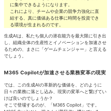
Context IQで「思考の探索時間」から解放されよう！
に集中できるようになります。
これにより、チームや企業の競争力強化に直
3-3. 組織のニーズに合わせたAIを構築：Copilot Studio
結する、真に価値ある仕事に時間を投資でき
の可能性
る環境が生まれるのです。
Copilot Studio：M365 Copilotを「自社の頭脳」へと進化
生成AIは、私たち個人の潜在能力を最大限に引き出
させる
し、組織全体の生産性とイノベーションを加速させ
生成AI対応の会話エージェントで問い合わせ対応を革新
るための、まさに「ゲームチェンジャー」と言える
自律エージェントで特定の業務プロセスを自動化・拡張
でしょう。
ガバナンスと信頼性を確保しながら自社AIを育成
M365 Copilotが加速させる業務変革の現実
3-4. 複雑なプロジェクトを効率化：Copilot Notebooks
とCopilot Pages
では、この生成AIの革新的な価値を、どのように
プロジェクトの「司令塔」：Copilot Notebooksで情報を
日々の業務に落とし込み、現実の変革へと繋げてい
集約・整理する
けば良いのでしょうか？
創造性と共同作業を加速：Copilot Pagesでコンテンツを生
そこで登場するのが、「M365 Copilot」です。
み出す