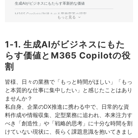
生成AIがビジネスにもたらす革新的な価値
M365 Copilotが加速させる業務変革の現実
もっと見る
1-2. データとコンテキストを繋ぐCopilotのインテリジェ
ンス（Context IQの紹介）
1-1. 生成AIがビジネスにもた
なぜContext IQがM365 Copilotに不可欠なのか？
らす価値とM365 Copilotの役
Context IQが実現する「データとコンテキストの融合」
割
Context IQがもたらす業務変革の質
皆様、日々の業務で「もっと時間がほしい」「もっ
1-3. 業務効率化を超えた「創造性」と「戦略的思考」の
と本質的な仕事に集中したい」と感じたことはあり
解放
ませんか？
私自身、企業のDX推進に携わる中で、日常的な資
定型業務からの解放がもたらす「時間の創出」
料作成や情報収集、定型業務に追われ、本来注力す
「創造性」の解放：アイデアと発想を加速するM365
Copilot
べき「創造性」や「戦略的思考」に十分な時間を割
けていない現状に、長らく課題意識を抱いてきまし
「戦略的思考」の解放：本質的な意思決定を支援する