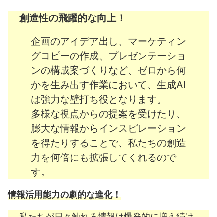
創造性の飛躍的な向上！
Outlook Copilotで会議調整のストレスを解消！
Teams Copilotで会議も通話もスマートに！
企画のアイデア出し、マーケティン
グコピーの作成、プレゼンテーショ
2-4. 情報収集とWebブラウジングの効率化：Edge
Copilot
ンの構成案づくりなど、ゼロから何
かを生み出す作業において、生成AI
アドレスバーからの質問で「検索」を劇的に効率化！
は強力な壁打ち役となります。
長文も瞬時に理解！Webページ要約機能
多様な視点からの提案を受けたり、
Edge Copilotから直接エージェントを活用！
膨大な情報からインスピレーション
コンテンツ作成者の強い味方！リライト機能
を得たりすることで、私たちの創造
力を何倍にも拡張してくれるので
2-5. いつでもどこでも業務をサポート：M365 Copilotモ
す。
バイルアプリ
情報活用能力の劇的な進化！
音声対話でハンズフリーの生産性を実現
ポケットに専門家を：高度な推論エージェント
私たちが日々触れる情報は爆発的に増え続け