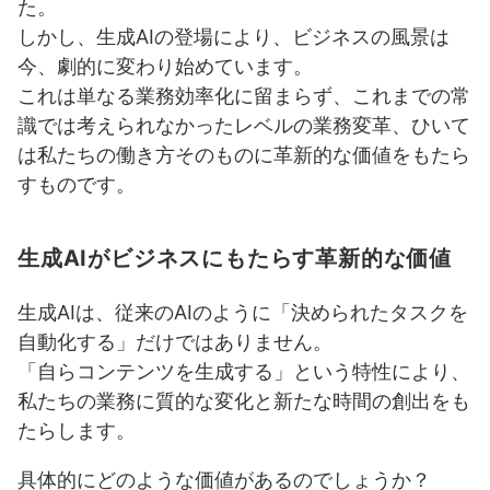
M365 Copilot
た。
しかし、生成AIの登場により、ビジネスの風景は
2-1. ドキュメント作成・編集の新常識：Wordと
今、劇的に変わり始めています。
PowerPoint Copilot
これは単なる業務効率化に留まらず、これまでの常
識では考えられなかったレベルの業務変革、ひいて
Word Copilotがあなたの執筆を強力にサポート！
は私たちの働き方そのものに革新的な価値をもたら
PowerPoint Copilotでプレゼンテーションの準備を劇的に
すものです。
短縮！
セキュリティも万全：Microsoft Purview DLPとの連携
生成AIがビジネスにもたらす革新的な価値
2-2. データ活用と分析を革新：ExcelとOneNote Copilot
生成AIは、従来のAIのように「決められたタスクを
Excel Copilot：数式の「なぜ？」を解消し、データ分析を
自動化する」だけではありません。
加速
「自らコンテンツを生成する」という特性により、
OneNote Copilot (Copilot Notebooks)：散らばった情報を
私たちの業務に質的な変化と新たな時間の創出をも
集約し、新たな知見を生み出す
たらします。
2-3. コミュニケーションとコラボレーションを最適化：
OutlookとTeams Copilot
具体的にどのような価値があるのでしょうか？