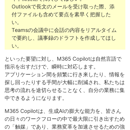
Outlookで長文のメールを受け取った際、添
エージェントの「見える化」で全体像を把握する
付ファイルも含めて要点を素早く把握した
きめ細やかなアクセス制御で利用範囲を最適化
い。
健全なライフサイクル管理で持続的なAI活用を
Teamsの会議中に会話の内容をリアルタイム
「秘密度ラベル」継承でデータ保護を徹底
で要約し、議事録のドラフトを作成してほし
い。
5-1. M365 Copilot導入に向けた具体的なステップ
といった要望に対し、M365 Copilotは自然言語で
導入前の戦略的準備：成功への基盤を築く
指示を出すだけで、瞬時に対応します。
実践的な導入と展開：AIを組織に浸透させる
アプリケーション間を頻繁に行き来したり、情報を
探し回ったりする手間が大幅に削減され、私たちは
継続的な学習と最大化：M365 Copilotと共に進化する
思考の流れを途切らせることなく、自分の業務に集
5-2. 成功事例から学ぶ：M365 Copilotが変えた企業のリ
中できるようになります。
アル
M365 Copilotは、生成AIの膨大な能力を、皆さん
事例1：企画部門における資料作成・情報整理の劇的改善
の日々のワークフローの中で最大限に引き出すため
の「触媒」であり、業務変革を加速させるための強
事例2：営業部門における顧客対応・商談準備の高度化