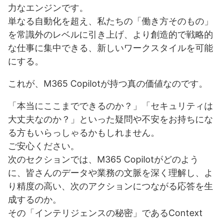
力なエンジンです。
事例3：ヘルプデスク業務の効率化と従業員エンゲージメン
単なる自動化を超え、私たちの「働き方そのもの」
ト向上
を常識外のレベルに引き上げ、より創造的で戦略的
成功事例から見えてくる共通の秘訣
な仕事に集中できる、新しいワークスタイルを可能
にする。
5-3. さらなる進化へ：M365 Copilotの未来と継続的な活
用
これが、M365 Copilotが持つ真の価値なのです。
M365 Copilotが拓く、さらに「常識を超える」未来
「本当にここまでできるのか？」「セキュリティは
恩恵を継続的に享受するための「学習と適応」の重要性
大丈夫なのか？」といった疑問や不安をお持ちにな
る方もいらっしゃるかもしれません。
ご安心ください。
次のセクションでは、M365 Copilotがどのよう
に、皆さんのデータや業務の文脈を深く理解し、よ
り精度の高い、次のアクションにつながる応答を生
成するのか。
その「インテリジェンスの秘密」であるContext