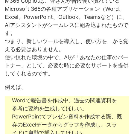
M365 Copilotは、皆さんが普段使い慣れている
プロジェクト管理と創造性の新たな地平へ
Microsoft 365の各種アプリケーション（Word、
Excel、PowerPoint、Outlook、Teamsなど）に、
4-1. 機密情報を保護するMicrosoft Purview DLPの仕組み
AIアシスタントがシームレスに組み込まれたもので
す。
Microsoft Purview DLPとは？
つまり、新しいツールを導入し、使い方を一から覚
M365 CopilotとDLPの連携で情報漏洩を防ぐ
える必要はありません。
管理者向けの安心機能
使い慣れた環境の中で、AIが「あなたの仕事のパー
トナー」として、必要な時に必要なサポートを提供
4-2. 利用状況の可視化とコスト管理：管理センターの
してくれるのです。
Copilot Control System
例えば、
「見える化」で利用状況を把握するM365 Copilot
Analytics
Wordで報告書を作成中、過去の関連資料を
コストを最適化する従量課金制（PAYG）導入と管理機能
参考に要約を生成してほしい。
PowerPointでプレゼン資料を作成する際、既
4-3. AIエージェントの適切な管理と責任ある利用（エー
存のExcelデータからグラフを作成し、スラ
ジェントガバナンス）
イドに自動で挿入してほしい。