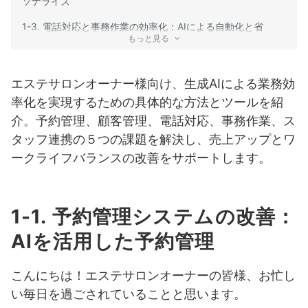
ソナライズ
1-3. 電話対応と事務作業の効率化：AIによる自動化と省
もっと見る
力化
1-4. 効果的なITツールの選定と導入：AI活用ツールの選
び方と導入支援
エステサロンオーナー様向け、生成AIによる業務効
率化を実現するための具体的な方法とツールを紹
1-5. スタッフ間の情報共有と連携強化：AIを活用した情
介。予約管理、顧客管理、電話対応、事務作業、ス
報共有プラットフォーム
タッフ連携の５つの課題を解決し、売上アップとワ
ークライフバランスの改善をサポートします。
1-1. 予約管理システムの改善：
AIを活用した予約管理
こんにちは！エステサロンオーナーの皆様、お忙し
い毎日を過ごされていることと思います。