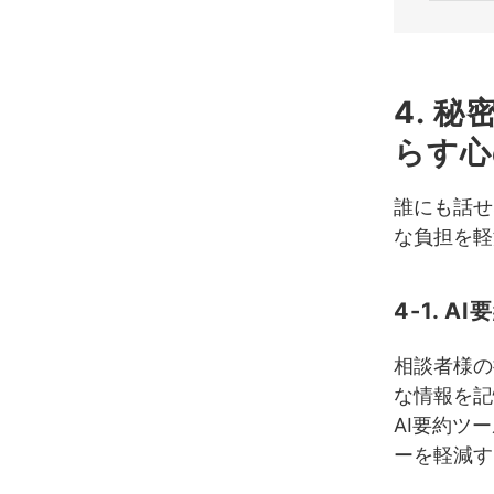
5. 結果
5-1. 過
4. 
5-2. 
らす心
6. ネガ
誰にも話せ
6-1. 
な負担を軽
6-2. 
7. クレ
4-1.
7-1. A
相談者様の
7-2. 
な情報を記
AI要約ツ
8. 期待
ーを軽減す
8-1. 