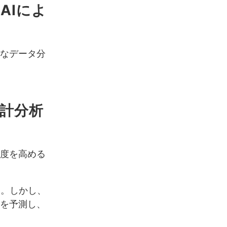
AIによ
的なデータ分
統計分析
精度を高める
す。しかし、
向を予測し、