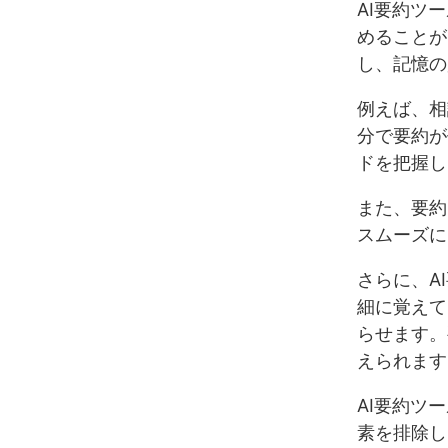
AI要約ツ
めることが
8-2. 
し、記憶の
例えば、相
分で要約が
ドを把握し
また、要約
スムーズに
さらに、A
細に覚えて
らせます。
えられます
AI要約ツ
素を排除し