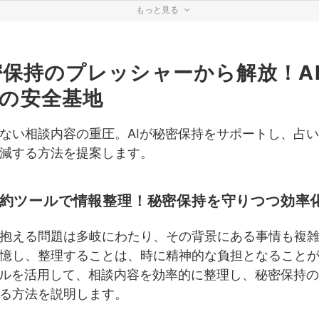
もっと見る
への責任感に押しつぶされない！AIによる客観的分析のススメ
去のデータから未来を予測！AI統計分析で自信を深める
秘密保持のプレッシャーから解放！A
AIカードリーディング支援で解釈の幅を広げる！新たな視点を発見
の安全基地
ティブエネルギーから身を守る！AI活用で防御力を高める秘訣
ない相談内容の重圧。AIが秘密保持をサポートし、占
AI空間浄化アプリでエネルギーシールドを構築！
減する方法を提案します。
AIヒーリング音楽で精神的バランスを保つ
ーム対応はAIにお任せ！精神的負担を最小限にするテクニック
 AI要約ツールで情報整理！秘密保持を守りつつ効率
Iクレーム分析で原因を特定。的確な対応策を見つける
抱える問題は多岐にわたり、その背景にある事情も複
AI自動応答システムで冷静に対応！感情的な対立を避ける
憶し、整理することは、時に精神的な負担となること
ールを活用して、相談内容を効率的に整理し、秘密保持
に応えられない罪悪感からの脱却！AIが自信と安心感をもたらす理由
る方法を説明します。
AIロールプレイングで実践練習！自信を持って鑑定に臨む