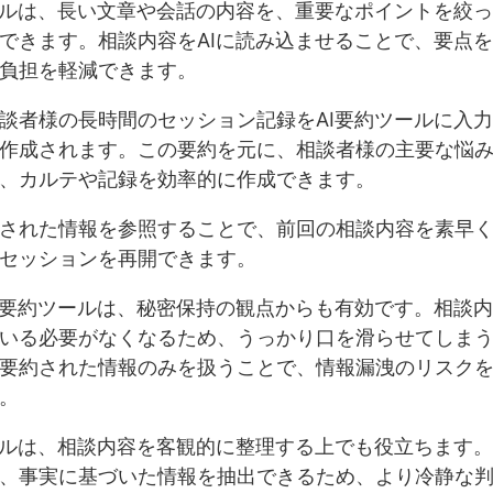
ールは、長い文章や会話の内容を、重要なポイントを絞
できます。相談内容をAIに読み込ませることで、要点
AIによるフィードバックで改善点を発見！スキルアップで顧客満足度向上
負担を軽減できます。
談者様の長時間のセッション記録をAI要約ツールに入
作成されます。この要約を元に、相談者様の主要な悩
、カルテや記録を効率的に作成できます。
された情報を参照することで、前回の相談内容を素早
セッションを再開できます。
I要約ツールは、秘密保持の観点からも有効です。相談
いる必要がなくなるため、うっかり口を滑らせてしま
要約された情報のみを扱うことで、情報漏洩のリスク
。
ールは、相談内容を客観的に整理する上でも役立ちます
、事実に基づいた情報を抽出できるため、より冷静な