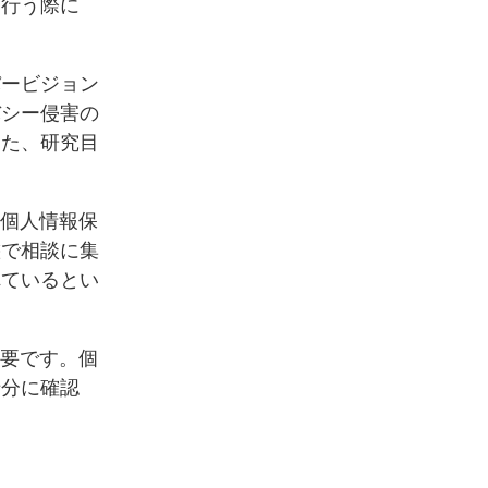
を行う際に
パービジョン
バシー侵害の
また、研究目
。個人情報保
態で相談に集
れているとい
重要です。個
十分に確認