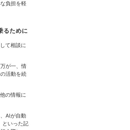
的な負担を軽
に乗るために
心して相談に
。万が一、情
ての活動を続
、他の情報に
、AIが自動
□」といった記