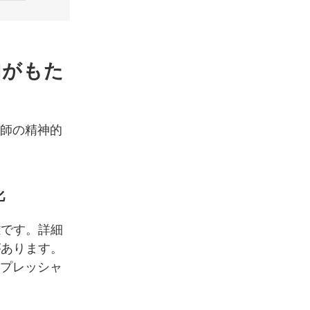
Iがもた
い師の精神的
化
雑です。詳細
があります。
のプレッシャ