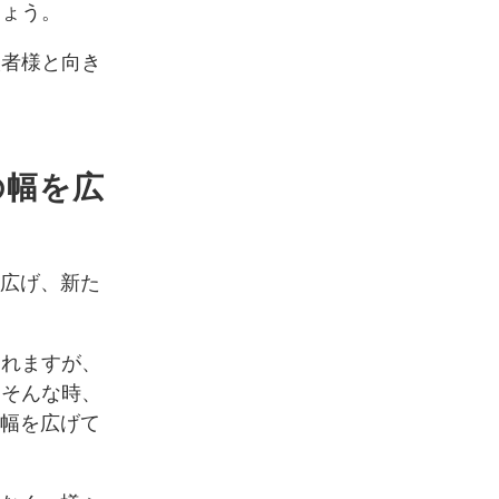
しょう。
談者様と向き
の幅を広
を広げ、新た
われますが、
。そんな時、
の幅を広げて