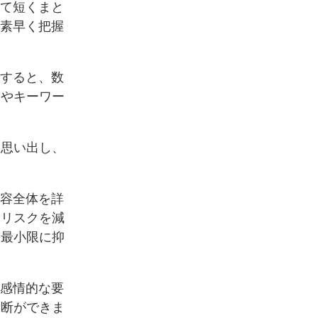
って短くまと
を素早く把握
力すると、数
みやキーワー
く思い出し、
内容全体を詳
うリスクを減
を最小限に抑
。感情的な要
判断ができま