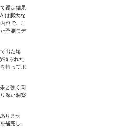
して鑑定結果
AIは膨大な
談内容で、こ
った予測モデ
置で出た場
が得られた
信を持ってポ
結果と強く関
より深い洞察
はありませ
験を補完し、