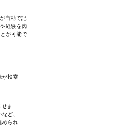
Iが自動で記
識や経験を肉
ことが可能で
様が検索
させま
かなど、
進められ