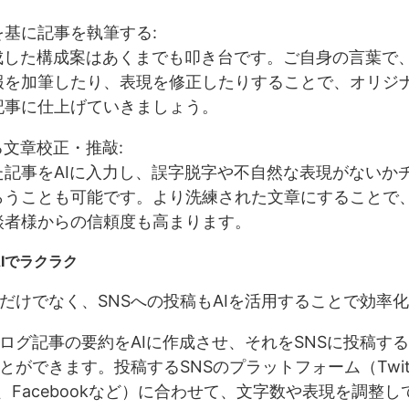
を基に記事を執筆する:
作成した構成案はあくまでも叩き台です。ご自身の言葉で
報を加筆したり、表現を修正したりすることで、オリジ
記事に仕上げていきましょう。
る文章校正・推敲:
た記事をAIに入力し、誤字脱字や不自然な表現がないか
らうことも可能です。より洗練された文章にすることで
談者様からの信頼度も高まります。
AIでラクラク
だけでなく、SNSへの投稿もAIを活用することで効率
ログ記事の要約をAIに作成させ、それをSNSに投稿す
とができます。投稿するSNSのプラットフォーム（Twitt
ram、Facebookなど）に合わせて、文字数や表現を調整し