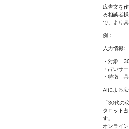
広告文を作
る相談者様
で、より具
例：
入力情報:
・対象：3
・占いサー
・特徴：具
AIによる広
「30代の
タロット占
す。
オンライン