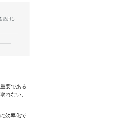
Iを活用し
介。
が重要である
が取れない、
幅に効率化で