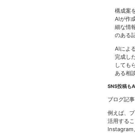
構成案
AIが
細な情
のある
AIによ
完成し
しても
ある相
SNS投稿も
ブログ記事
例えば、ブ
活用するこ
Instag