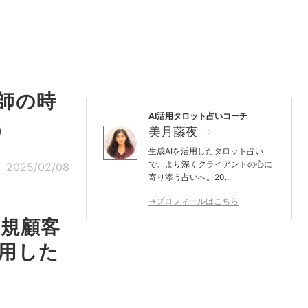
師の時
AI活用タロット占いコーチ
）
美月藤夜
生成AIを活用したタロット占い
で、より深くクライアントの心に
2025/02/08
寄り添う占いへ。20...
→プロフィールはこちら
新規顧客
活用した