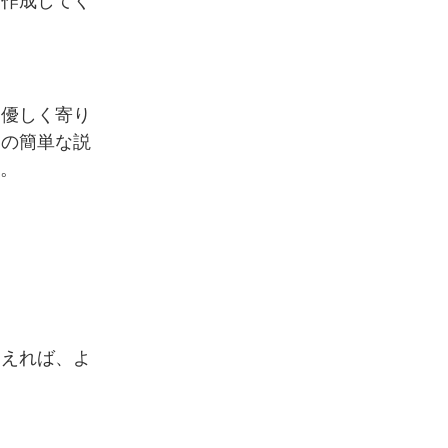
で作成してく
「優しく寄り
スの簡単な説
す。
加えれば、よ
。