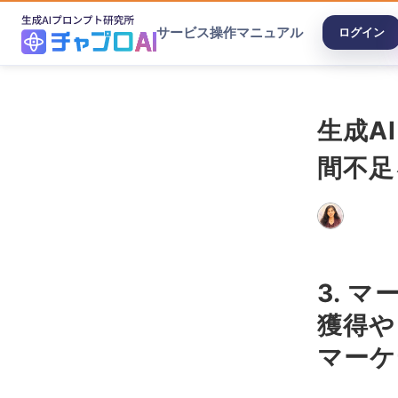
サービス
操作マニュアル
ログイン
生成A
間不足
3. 
獲得や
マーケ