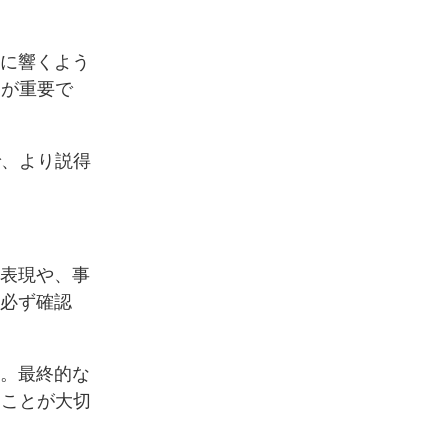
心に響くよう
とが重要で
で、より説得
な表現や、事
は必ず確認
ん。最終的な
ることが大切