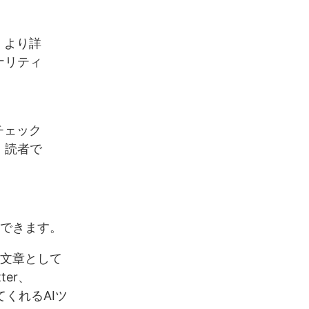
、より詳
ナリティ
チェック
、読者で
化できます。
る文章として
er、
てくれるAIツ