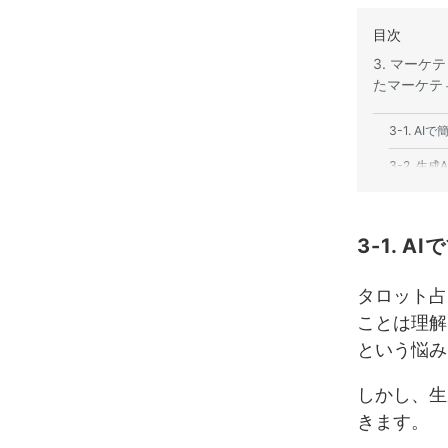
目次
3. マー
たマーケテ
3-1. A
3-2. 生
3-3. A
3-4. 
3-1. 
4. 顧客
タロット占
ことは理解
4-1. A
という悩み
4-2. A
しかし、生
4-3. A
きます。