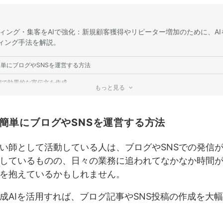
ケティング・集客をAIで強化：新規顧客獲得やリピーター増加のために、A
ィング手法を解説。
Iで簡単にブログやSNSを運営する方法
成AIで効果的な宣伝文を作成
もっと見る
Iを活用したターゲット分析
リピーターを増やすためのAI活用術
AIで簡単にブログやSNSを運営する方法
管理の効率化；顧客情報管理や予約システムをAIでスムーズに行う方法を紹
い師として活動している人は、ブログやSNSでの発信
しているものの、日々の業務に追われてなかなか時間
Iで予約管理を自動化
を抱えているかもしれません。
Iを活用した顧客データの整理
成AIを活用すれば、ブログ記事やSNS投稿の作成を大
Iでクレーム対応をスムーズに