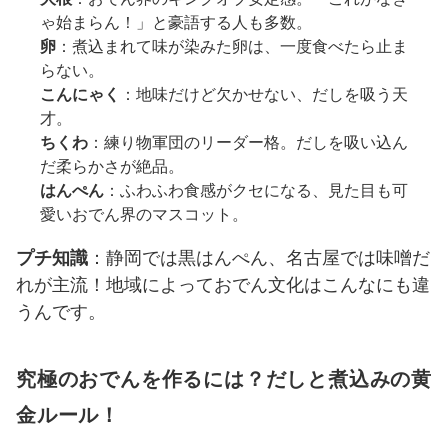
ゃ始まらん！」と豪語する人も多数。
卵
：煮込まれて味が染みた卵は、一度食べたら止ま
らない。
こんにゃく
：地味だけど欠かせない、だしを吸う天
才。
ちくわ
：練り物軍団のリーダー格。だしを吸い込ん
だ柔らかさが絶品。
はんぺん
：ふわふわ食感がクセになる、見た目も可
愛いおでん界のマスコット。
プチ知識
：静岡では黒はんぺん、名古屋では味噌だ
れが主流！地域によっておでん文化はこんなにも違
うんです。
究極のおでんを作るには？だしと煮込みの黄
金ルール！