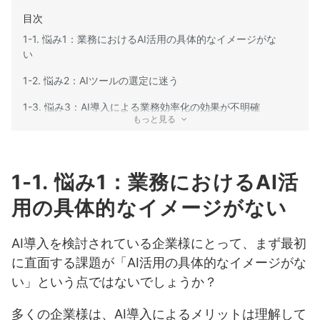
目次
1-1. 悩み1：業務におけるAI活用の具体的なイメージがな
い
1-2. 悩み2：AIツールの選定に迷う
1-3. 悩み3：AI導入による業務効率化の効果が不明確
もっと見る
1-4. 悩み4：AI導入に必要なスキルや人材が不足している
1-5. 悩み5：AI導入後の運用体制が不明確
1-1. 悩み1：業務におけるAI活
1-6. 悩み6：AI導入にあたり、データの準備やセキュリテ
ィ対策が不安
用の具体的なイメージがない
1-7. 悩み7：AI導入によるリスクへの懸念
AI導入を検討されている企業様にとって、まず最初
1-8. 悩み8：AI導入の意思決定プロセスが不明確
に直面する課題が「AI活用の具体的なイメージがな
い」という点ではないでしょうか？
1-9. 悩み9：AI活用の成功事例や失敗事例が分からず、導
入に踏み切れない
多くの企業様は、AI導入によるメリットは理解して