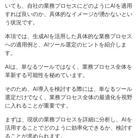
1-10. 悩み10：AI導入に関する社内教育や研修体制が整っ
いても、自社の業務プロセスにどのようにAIを適用
ていない
すれば良いのか、具体的なイメージが湧かないとい
う状況です。
本項では、生成AIを活用した具体的な業務プロセス
への適用例と、AIツール選定のヒントを紹介しま
す。
AIは、単なるツールではなく、業務プロセス全体を
革新する可能性を秘めています。
そのため、AI導入を検討する際には、単なるツール
選定だけでなく、業務プロセス全体の最適化を視野
に入れることが重要です。
まずは、現状の業務プロセスを詳細に分析し、AIを
活用することでどのように効率化できるか、検討す
ることが求められます。